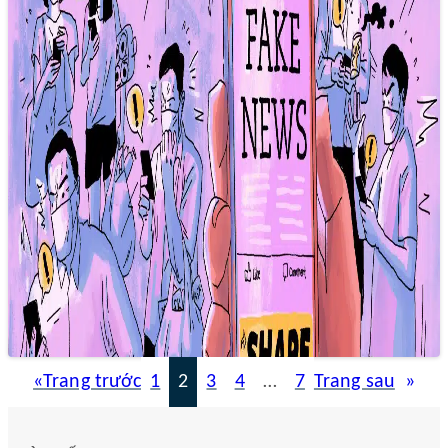
Phòng chống tin giả – Nhà báo cần kỹ
năng gì?
22/12/2024 23:09
Báo chí chính thống, với nghiệp vụ chuyên sâu và tinh thần
trách nhiệm, hoàn toàn có thể “chặn đường” tin giả
«
Trang trước
1
2
3
4
…
7
Trang sau
»