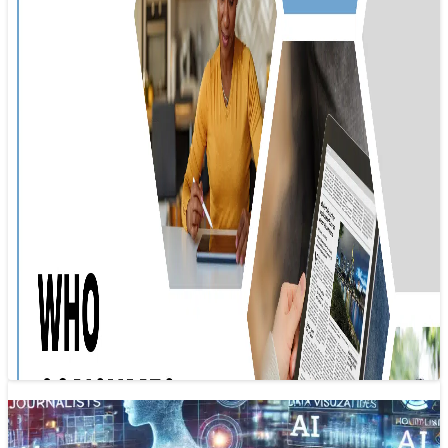
Xu hướng báo chí 2025: Sự hồi sinh của
tin tức địa phương
08/01/2025 09:49
Giữa bối cảnh thực tiễn nhiều thách thức với báo chí, một
xu hướng tích cực đã nổi lên đó là sự hồi…