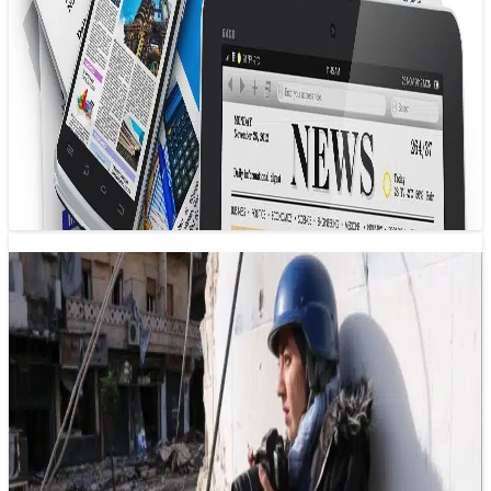
Thời kỳ huy hoàng của các trang tin tức
đã hết?
29/01/2025 10:00
Ngày nay, nhiều độc giả cảm thấy bối rối trước việc tiêu
thụ thông tin, phản ánh một sự thực rằng các trang…