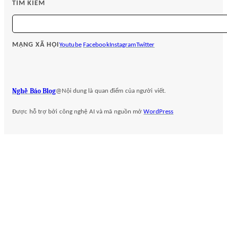
TÌM KIẾM
S
e
a
MẠNG XÃ HỘI
Youtube
Facebook
Instagram
Twitter
r
c
h
Nghề Báo Blog
@Nội dung là quan điểm của người viết.
Được hỗ trợ bởi công nghệ AI và mã nguồn mở
WordPress