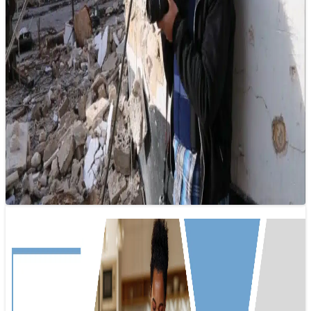
Nhà báo và những nỗi đau: không ai
đáng bị kỳ thị
17/01/2025 10:40
Mỗi nhà báo đều đối mặt với những nỗi đau tâm lý và thể
chất riêng, và không ai nên bị kỳ thị…