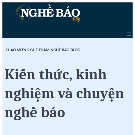
Chuyển
Skip
đến
to
phần
content
nội
dung
CHÀO MỪNG GHÉ THĂM NGHỀ BÁO BLOG
Kiến thức, kinh
nghiệm và chuyện
nghề báo