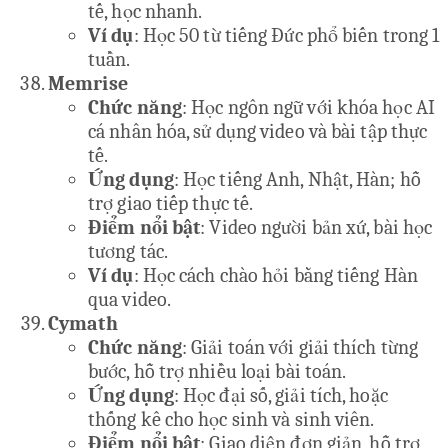
tế, học nhanh.
Ví dụ
: Học 50 từ tiếng Đức phổ biến trong 1
tuần.
Memrise
Chức năng
: Học ngôn ngữ với khóa học AI
cá nhân hóa, sử dụng video và bài tập thực
tế.
Ứng dụng
: Học tiếng Anh, Nhật, Hàn; hỗ
trợ giao tiếp thực tế.
Điểm nổi bật
: Video người bản xứ, bài học
tương tác.
Ví dụ
: Học cách chào hỏi bằng tiếng Hàn
qua video.
Cymath
Chức năng
: Giải toán với giải thích từng
bước, hỗ trợ nhiều loại bài toán.
Ứng dụng
: Học đại số, giải tích, hoặc
thống kê cho học sinh và sinh viên.
Điểm nổi bật
: Giao diện đơn giản, hỗ trợ