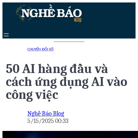
Chuyển
đến
phần
nội
dung
CHUYỂN ĐỔI SỐ
50 AI hàng đầu và
cách ứng dụng AI vào
công việc
Nghề Báo Blog
5/15/2025 00:33