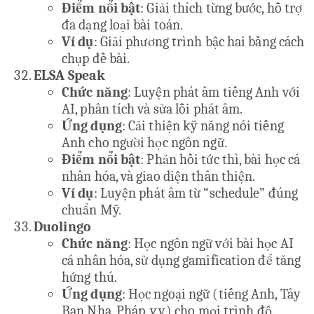
Điểm nổi bật
: Giải thích từng bước, hỗ trợ
đa dạng loại bài toán.
Ví dụ
: Giải phương trình bậc hai bằng cách
chụp đề bài.
ELSA Speak
Chức năng
: Luyện phát âm tiếng Anh với
AI, phân tích và sửa lỗi phát âm.
Ứng dụng
: Cải thiện kỹ năng nói tiếng
Anh cho người học ngôn ngữ.
Điểm nổi bật
: Phản hồi tức thì, bài học cá
nhân hóa, và giao diện thân thiện.
Ví dụ
: Luyện phát âm từ “schedule” đúng
chuẩn Mỹ.
Duolingo
Chức năng
: Học ngôn ngữ với bài học AI
cá nhân hóa, sử dụng gamification để tăng
hứng thú.
Ứng dụng
: Học ngoại ngữ (tiếng Anh, Tây
Ban Nha, Pháp, v.v.) cho mọi trình độ.