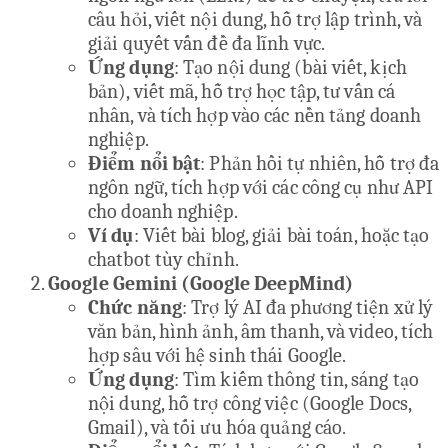
câu hỏi, viết nội dung, hỗ trợ lập trình, và
giải quyết vấn đề đa lĩnh vực.
Ứng dụng
: Tạo nội dung (bài viết, kịch
bản), viết mã, hỗ trợ học tập, tư vấn cá
nhân, và tích hợp vào các nền tảng doanh
nghiệp.
Điểm nổi bật
: Phản hồi tự nhiên, hỗ trợ đa
ngôn ngữ, tích hợp với các công cụ như API
cho doanh nghiệp.
Ví dụ
: Viết bài blog, giải bài toán, hoặc tạo
chatbot tùy chỉnh.
Google Gemini (Google DeepMind)
Chức năng
: Trợ lý AI đa phương tiện xử lý
văn bản, hình ảnh, âm thanh, và video, tích
hợp sâu với hệ sinh thái Google.
Ứng dụng
: Tìm kiếm thông tin, sáng tạo
nội dung, hỗ trợ công việc (Google Docs,
Gmail), và tối ưu hóa quảng cáo.