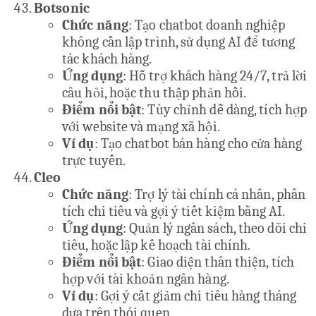
Botsonic
Chức năng
: Tạo chatbot doanh nghiệp
không cần lập trình, sử dụng AI để tương
tác khách hàng.
Ứng dụng
: Hỗ trợ khách hàng 24/7, trả lời
câu hỏi, hoặc thu thập phản hồi.
Điểm nổi bật
: Tùy chỉnh dễ dàng, tích hợp
với website và mạng xã hội.
Ví dụ
: Tạo chatbot bán hàng cho cửa hàng
trực tuyến.
Cleo
Chức năng
: Trợ lý tài chính cá nhân, phân
tích chi tiêu và gợi ý tiết kiệm bằng AI.
Ứng dụng
: Quản lý ngân sách, theo dõi chi
tiêu, hoặc lập kế hoạch tài chính.
Điểm nổi bật
: Giao diện thân thiện, tích
hợp với tài khoản ngân hàng.
Ví dụ
: Gợi ý cắt giảm chi tiêu hàng tháng
dựa trên thói quen.