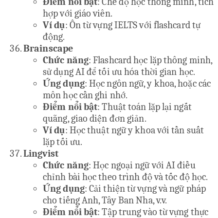
Điểm nổi bật
: Chế độ học thông minh, tích
hợp với giáo viên.
Ví dụ
: Ôn từ vựng IELTS với flashcard tự
động.
Brainscape
Chức năng
: Flashcard học lặp thông minh,
sử dụng AI để tối ưu hóa thời gian học.
Ứng dụng
: Học ngôn ngữ, y khoa, hoặc các
môn học cần ghi nhớ.
Điểm nổi bật
: Thuật toán lặp lại ngắt
quãng, giao diện đơn giản.
Ví dụ
: Học thuật ngữ y khoa với tần suất
lặp tối ưu.
Lingvist
Chức năng
: Học ngoại ngữ với AI điều
chỉnh bài học theo trình độ và tốc độ học.
Ứng dụng
: Cải thiện từ vựng và ngữ pháp
cho tiếng Anh, Tây Ban Nha, v.v.
Điểm nổi bật
: Tập trung vào từ vựng thực