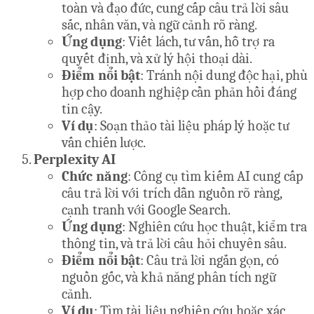
toàn và đạo đức, cung cấp câu trả lời sâu
sắc, nhân văn, và ngữ cảnh rõ ràng.
Ứng dụng
: Viết lách, tư vấn, hỗ trợ ra
quyết định, và xử lý hội thoại dài.
Điểm nổi bật
: Tránh nội dung độc hại, phù
hợp cho doanh nghiệp cần phản hồi đáng
tin cậy.
Ví dụ
: Soạn thảo tài liệu pháp lý hoặc tư
vấn chiến lược.
Perplexity AI
Chức năng
: Công cụ tìm kiếm AI cung cấp
câu trả lời với trích dẫn nguồn rõ ràng,
cạnh tranh với Google Search.
Ứng dụng
: Nghiên cứu học thuật, kiểm tra
thông tin, và trả lời câu hỏi chuyên sâu.
Điểm nổi bật
: Câu trả lời ngắn gọn, có
nguồn gốc, và khả năng phân tích ngữ
cảnh.
Ví dụ
: Tìm tài liệu nghiên cứu hoặc xác