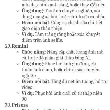
mịn da, chỉnh ánh sáng, hoặc thay đổi nền.
Ứng dụng
: Tạo ảnh chuyên nghiệp, nội
dung mạng xã hội, hoặc chỉnh sửa cá nhân.
Điểm nổi bật
: Công cụ chỉnh sửa chi tiết,
giao diện thân thiện.
Ví dụ
: Làm trắng răng hoặc xóa khuyết
điểm trên ảnh selfie.
Remini
Chức năng
: Nâng cấp chất lượng ảnh mờ,
cũ, hoặc độ phân giải thấp bằng AI.
Ứng dụng
: Phục hồi ảnh gia đình, cải
thiện ảnh chụp, hoặc chỉnh sửa chuyên
nghiệp.
Điểm nổi bật
: Tăng độ nét ấn tượng, hỗ trợ
video.
Ví dụ
: Phục hồi ảnh cưới cũ từ thập niên
90.
Prisma