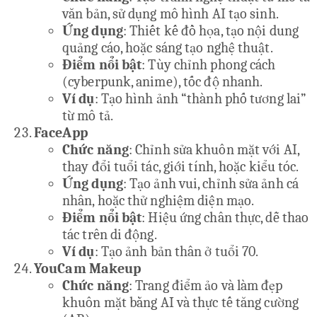
văn bản, sử dụng mô hình AI tạo sinh.
Ứng dụng
: Thiết kế đồ họa, tạo nội dung
quảng cáo, hoặc sáng tạo nghệ thuật.
Điểm nổi bật
: Tùy chỉnh phong cách
(cyberpunk, anime), tốc độ nhanh.
Ví dụ
: Tạo hình ảnh “thành phố tương lai”
từ mô tả.
FaceApp
Chức năng
: Chỉnh sửa khuôn mặt với AI,
thay đổi tuổi tác, giới tính, hoặc kiểu tóc.
Ứng dụng
: Tạo ảnh vui, chỉnh sửa ảnh cá
nhân, hoặc thử nghiệm diện mạo.
Điểm nổi bật
: Hiệu ứng chân thực, dễ thao
tác trên di động.
Ví dụ
: Tạo ảnh bản thân ở tuổi 70.
YouCam Makeup
Chức năng
: Trang điểm ảo và làm đẹp
khuôn mặt bằng AI và thực tế tăng cường