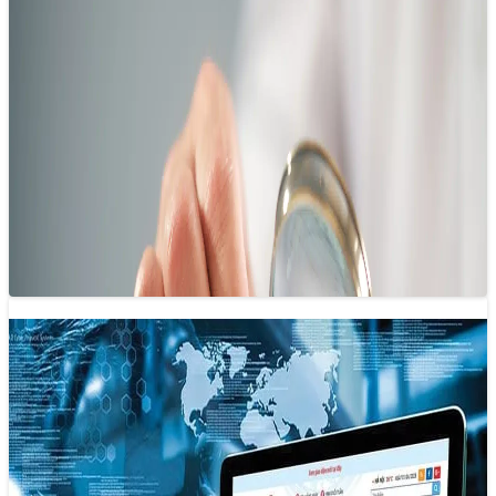
Báo chí khoa học: Từ chuyên biệt đến
thiết yếu
29/05/2025 15:18
Dù báo chí khoa học đóng vai trò quan trọng, ngành báo
chí vẫn chưa thực sự đầu tư mạnh vào lĩnh vực…