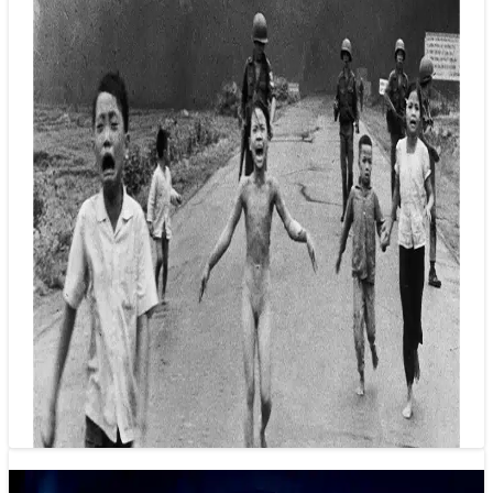
Tạm ngừng ghi nhận tác giả bức ảnh nổi
tiếng ‘Em bé Napalm’
16/05/2025 20:59
World Press Photo tạm ngừng ghi nhận tác giả bức ảnh nổi
tiếng ‘Em bé Napalm’ là của Nick Út