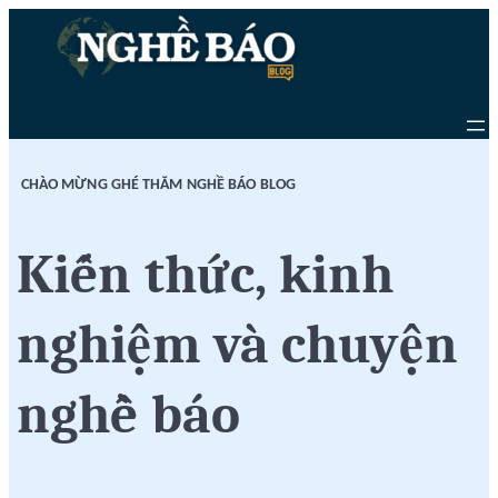
Chuyển
Skip
đến
to
phần
content
nội
dung
CHÀO MỪNG GHÉ THĂM NGHỀ BÁO BLOG
Kiến thức, kinh
nghiệm và chuyện
nghề báo