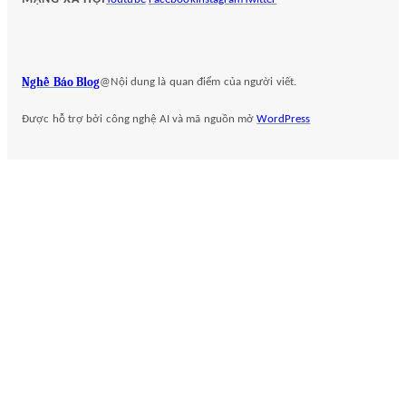
r
c
h
Nghề Báo Blog
@Nội dung là quan điểm của người viết.
Được hỗ trợ bởi công nghệ AI và mã nguồn mở
WordPress