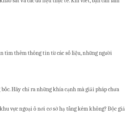
ảo sát và các dữ liệu thực tế. Khi viết, bạn cần làm
n tìm thêm thông tin từ các số liệu, những người
g bốc. Hãy chỉ ra những khía cạnh mà giải pháp chưa
 khu vực ngoại ô nơi cơ sở hạ tầng kém không? Độc giả