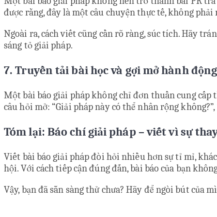
Một bài báo giải pháp không nên trở thành bài PR trá
được rằng, đây là một câu chuyện thực tế, không phải
Ngoài ra, cách viết cũng cần rõ ràng, súc tích. Hãy t
sáng tỏ giải pháp.
7. Truyền tải bài học và gợi mở hành độn
Một bài báo giải pháp không chỉ đơn thuần cung cấp th
câu hỏi mở: “Giải pháp này có thể nhân rộng không?”, 
Tóm lại: Báo chí giải pháp – viết vì sự tha
Viết bài báo giải pháp đòi hỏi nhiều hơn sự tỉ mỉ, khá
hội. Với cách tiếp cận đúng đắn, bài báo của bạn không 
Vậy, bạn đã sẵn sàng thử chưa? Hãy để ngòi bút của m