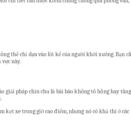
ỗi chi tiết cần được kiểm chứng thông qua phỏng vấn, kh
ông thể chỉ dựa vào lời kể của người khởi xướng. Bạn cầ
 vực này.
áo giải pháp chỉn chu là bài báo không tô hồng hay tân
.
m kẹt xe trong giờ cao điểm, nhưng nó có khả thi ở các