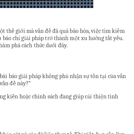
ột thế giới mà vấn đề đã quá bão hòa, việc tìm kiếm
 do báo chí giải pháp trở thành một xu hướng tất yếu.
hám phá cách thức dưới đây.
t bài báo giải pháp không phủ nhận sự tồn tại của vấn
 vấn đề này?”
áng kiến hoặc chính sách đang giúp cải thiện tình