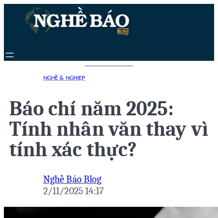
Chuyển
đến
phần
nội
dung
NGHỀ & NGHIỆP
Báo chí năm 2025:
Tính nhân văn thay vì
tính xác thực?
Nghề Báo Blog
2/11/2025 14:17