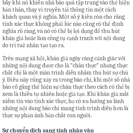
bẫy khi nó khiến nhà báo quá tập trung vào thể hiện
bản thân, thay vì truyền tải thông tin một cách
khách quan và ý nghĩa. Một số ý kiến còn cho rằng
tính xác thực không phải lúc nào cũng có thể định
nghĩa rõ ràng, và nó có thể bị lợi dụng để thu hút
khán giả hoặc làm công cụ cạnh tranh với nội dung
do trí tuệ nhân tạo tạo ra.
Trên mạng xã hội, khán giả ngày càng cảnh giác với
những nội dung được cho là “chân thực” nhưng thực
chất chỉ là một màn trình diễn nhằm thu hút sự chú
ý. Điều này cũng xảy ra trong báo chí, khi một số nhà
báo cố gắng thể hiện sự chân thực theo cách có thể bị
xem là thiếu tự nhiên hoặc giả tạo. Khi khán giả mất
niềm tin vào tính xác thực, họ có xu hướng xa lánh
những nội dung báo chí mang tính trình diễn hơn là
thực sự phản ánh bản chất con người.
Sự chuyển dịch sang tính nhân văn