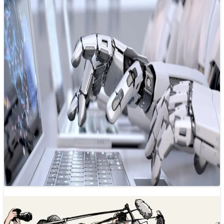
Xu hướng báo chí 2025: AI trở thành
cánh tay đắc lực của báo chí?
31/12/2024 13:06
Năm 2025 có thể là khởi đầu của một kỷ nguyên mới, nơi
AI không chỉ là công cụ hỗ trợ mà còn…