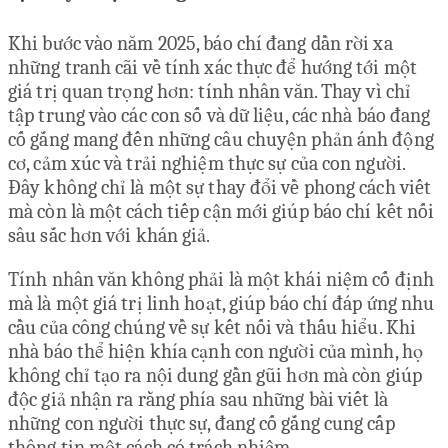
Khi bước vào năm 2025, báo chí đang dần rời xa
những tranh cãi về tính xác thực để hướng tới một
giá trị quan trọng hơn: tính nhân văn. Thay vì chỉ
tập trung vào các con số và dữ liệu, các nhà báo đang
cố gắng mang đến những câu chuyện phản ánh động
cơ, cảm xúc và trải nghiệm thực sự của con người.
Đây không chỉ là một sự thay đổi về phong cách viết
mà còn là một cách tiếp cận mới giúp báo chí kết nối
sâu sắc hơn với khán giả.
Tính nhân văn không phải là một khái niệm cố định
mà là một giá trị linh hoạt, giúp báo chí đáp ứng nhu
cầu của công chúng về sự kết nối và thấu hiểu. Khi
nhà báo thể hiện khía cạnh con người của mình, họ
không chỉ tạo ra nội dung gần gũi hơn mà còn giúp
độc giả nhận ra rằng phía sau những bài viết là
những con người thực sự, đang cố gắng cung cấp
thông tin một cách có trách nhiệm.