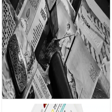
Báo chí năm 2025: Tính nhân văn thay
vì tính xác thực?
11/02/2025 14:17
Hằng năm, Nieman Lab tiến hành phỏng vấn một số
chuyên gia trong lĩnh vực báo chí, dự báo điều gì sẽ xảy ra
trong…