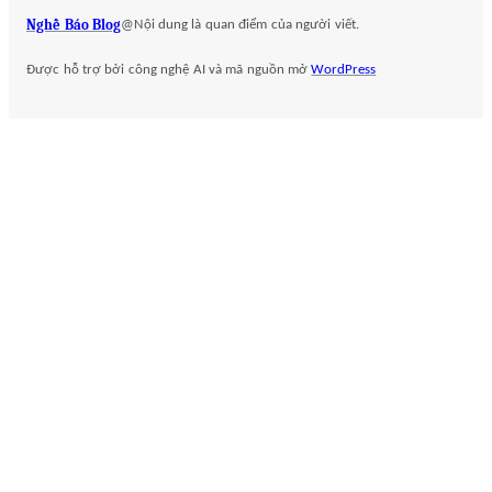
h
Nghề Báo Blog
@Nội dung là quan điểm của người viết.
Được hỗ trợ bởi công nghệ AI và mã nguồn mở
WordPress