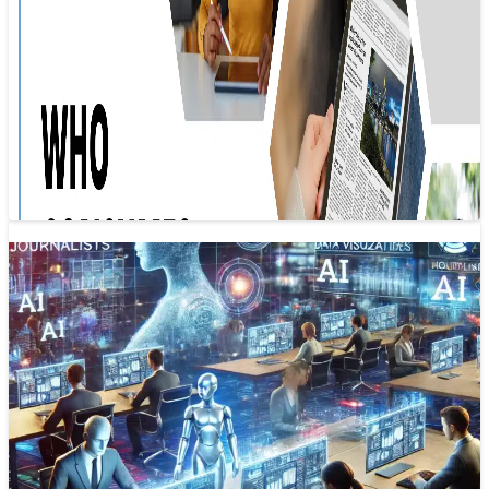
Xu hướng báo chí 2025: Sự hồi sinh của
tin tức địa phương
08/01/2025 09:49
Giữa bối cảnh thực tiễn nhiều thách thức với báo chí, một
xu hướng tích cực đã nổi lên đó là sự hồi…