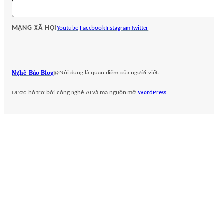
S
e
a
MẠNG XÃ HỘI
Youtube
Facebook
Instagram
Twitter
r
c
h
Nghề Báo Blog
@Nội dung là quan điểm của người viết.
Được hỗ trợ bởi công nghệ AI và mã nguồn mở
WordPress