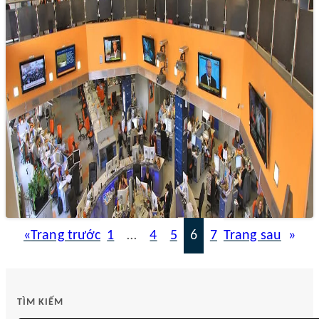
Tòa soạn số: Đột phá trong thế giới báo
chí đa phương tiện
08/11/2024 11:32
Trong thời đại số hóa hiện nay, việc xây dựng mô hình tòa
soạn số không chỉ là một xu hướng, mà còn…
«
Trang trước
1
…
4
5
6
7
Trang sau
»
TÌM KIẾM