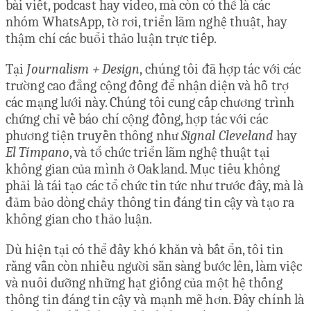
bài viết, podcast hay video, mà còn có thể là các
nhóm WhatsApp, tờ rơi, triển lãm nghệ thuật, hay
thậm chí các buổi thảo luận trực tiếp.
Tại
Journalism + Design
, chúng tôi đã hợp tác với các
trường cao đẳng cộng đồng để nhận diện và hỗ trợ
các mạng lưới này. Chúng tôi cung cấp chương trình
chứng chỉ về báo chí cộng đồng, hợp tác với các
phương tiện truyền thông như
Signal Cleveland
hay
El Tímpano
, và tổ chức triển lãm nghệ thuật tại
không gian của mình ở Oakland. Mục tiêu không
phải là tái tạo các tổ chức tin tức như trước đây, mà là
đảm bảo dòng chảy thông tin đáng tin cậy và tạo ra
không gian cho thảo luận.
Dù hiện tại có thể đầy khó khăn và bất ổn, tôi tin
rằng vẫn còn nhiều người sẵn sàng bước lên, làm việc
và nuôi dưỡng những hạt giống của một hệ thống
thông tin đáng tin cậy và mạnh mẽ hơn. Đây chính là