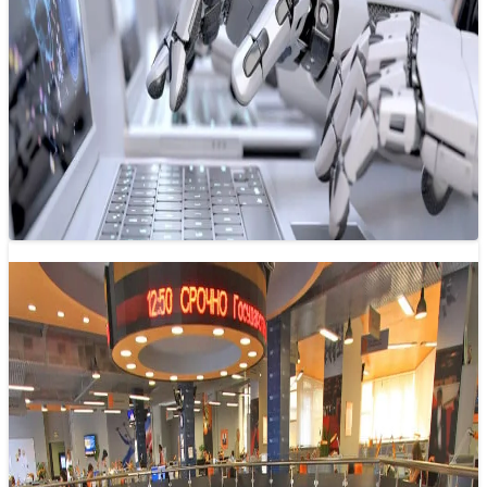
Trí tuệ nhân tạo: Cuộc cách mạng trong
báo chí?
08/11/2024 11:56
Ở thời đại số, việc ứng dụng trí tuệ nhân tạo (AI) trong tòa
soạn hội tụ đã trở thành một xu hướng…