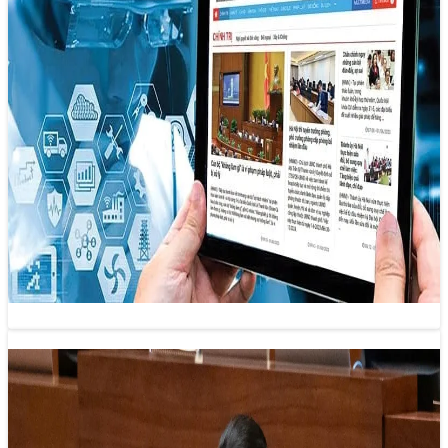
Điểm nghẽn trong kinh tế báo chí –
truyền thông Việt Nam
14/11/2024 15:19
Nền kinh tế báo chí – truyền thông Việt Nam đang đối diện
với nhiều điểm nghẽn kìm hãm sự phát triển, trong…