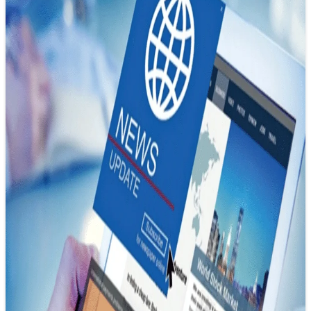
Báo chí số và bản “giao hưởng” đa
phương tiện
09/11/2024 21:12
Ngày này, khi nhắc đến “báo chí” ta không thể không nói
đến “báo chí số” – một khái niệm không còn xa…