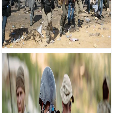
Nghề báo – Hành trình bền bỉ và dấn
thân
15/11/2024 13:30
Nghề báo, một lĩnh vực mà không phải ai cũng có thể hiểu
thấu đáo, không chỉ đơn thuần là ngồi trong phòng…