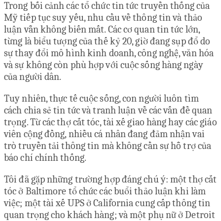
Trong bối cảnh các tổ chức tin tức truyền thống của
Mỹ tiếp tục suy yếu, nhu cầu về thông tin và thảo
luận vẫn không biến mất. Các cơ quan tin tức lớn,
từng là biểu tượng của thế kỷ 20, giờ đang sụp đổ do
sự thay đổi mô hình kinh doanh, công nghệ, văn hóa
và sự không còn phù hợp với cuộc sống hàng ngày
của người dân.
Tuy nhiên, thực tế cuộc sống, con người luôn tìm
cách chia sẻ tin tức và tranh luận về các vấn đề quan
trọng. Từ các thợ cắt tóc, tài xế giao hàng hay các giáo
viên cộng đồng, nhiều cá nhân đang đảm nhận vai
trò truyền tải thông tin mà không cần sự hỗ trợ của
báo chí chính thống.
Tôi đã gặp những trường hợp đáng chú ý: một thợ cắt
tóc ở Baltimore tổ chức các buổi thảo luận khi làm
việc; một tài xế UPS ở California cung cấp thông tin
quan trọng cho khách hàng; và một phụ nữ ở Detroit