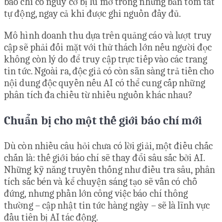
báo chí có nguy cơ bị lu mờ trong những bản tóm tắt
tự động, ngay cả khi được ghi nguồn đầy đủ.
Mô hình doanh thu dựa trên quảng cáo và lượt truy
cập sẽ phải đối mặt với thử thách lớn nếu người đọc
không còn lý do để truy cập trực tiếp vào các trang
tin tức. Ngoài ra, độc giả có còn sẵn sàng trả tiền cho
nội dung độc quyền nếu AI có thể cung cấp những
phân tích đa chiều từ nhiều nguồn khác nhau?
Chuẩn bị cho một thế giới báo chí mới
Dù còn nhiều câu hỏi chưa có lời giải, một điều chắc
chắn là: thế giới báo chí sẽ thay đổi sâu sắc bởi AI.
Những kỹ năng truyền thống như điều tra sâu, phân
tích sắc bén và kể chuyện sáng tạo sẽ vẫn có chỗ
đứng, nhưng phần lớn công việc báo chí thông
thường – cập nhật tin tức hàng ngày – sẽ là lĩnh vực
đầu tiên bị AI tác động.