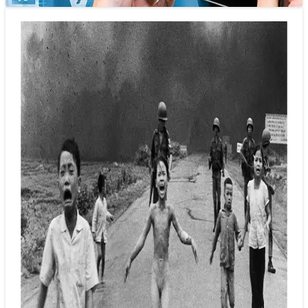
Tạm ngừng ghi nhận tác giả bức ảnh nổi
tiếng ‘Em bé Napalm’
16/05/2025 20:59