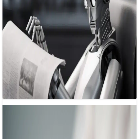
Bước lên “chuyến tàu AI” trước khi hết
vé
30/05/2025 12:52
Nếu bạn là một nhà báo hoặc sinh viên báo chí, bạn đang
đứng trước một cơ hội vàng – một cơ hội…