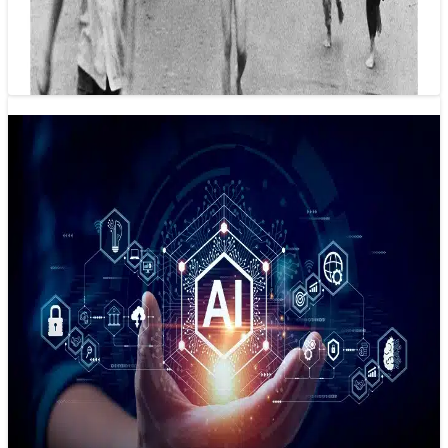
World Press Photo tạm ngừng ghi nhận tác giả bức ảnh nổi
tiếng ‘Em bé Napalm’ là của Nick Út
50 AI hàng đầu và cách ứng dụng AI vào