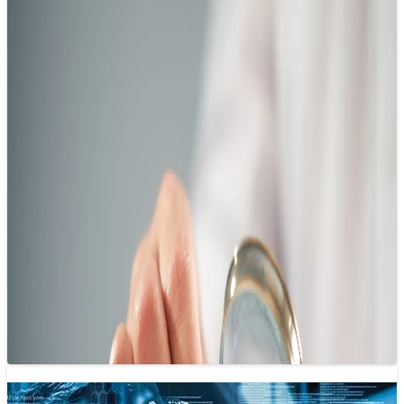
Báo chí khoa học: Từ chuyên biệt đến
thiết yếu
29/05/2025 15:18
Dù báo chí khoa học đóng vai trò quan trọng, ngành báo
chí vẫn chưa thực sự đầu tư mạnh vào lĩnh vực…