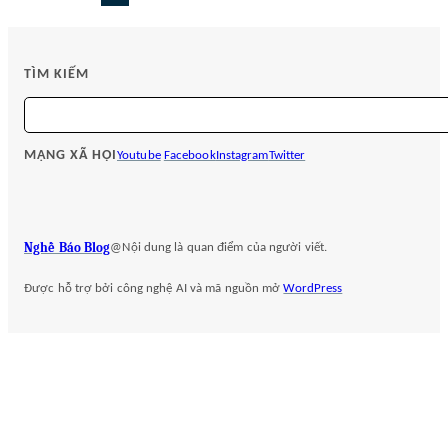
TÌM KIẾM
S
e
a
MẠNG XÃ HỘI
Youtube
Facebook
Instagram
Twitter
r
c
h
Nghề Báo Blog
@Nội dung là quan điểm của người viết.
Được hỗ trợ bởi công nghệ AI và mã nguồn mở
WordPress