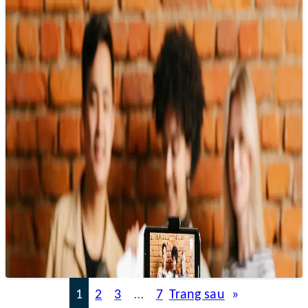
Sinh viên làm cộng tác viên báo chí: Cơ
hội và thách thức
20/02/2025 09:48
Việc sử dụng sinh viên làm cộng tác viên không chỉ giúp tòa
soạn có thêm nguồn lực để khai thác thông tin…
1
2
3
…
7
Trang sau
»