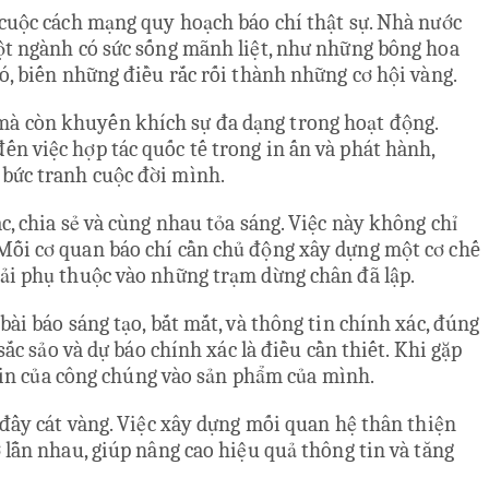
 cuộc cách mạng quy hoạch báo chí thật sự. Nhà nước
một ngành có sức sống mãnh liệt, như những bông hoa
ó, biến những điều rắc rối thành những cơ hội vàng.
mà còn khuyến khích sự đa dạng trong hoạt động.
ến việc hợp tác quốc tế trong in ấn và phát hành,
 bức tranh cuộc đời mình.
c, chia sẻ và cùng nhau tỏa sáng. Việc này không chỉ
 Mỗi cơ quan báo chí cần chủ động xây dựng một cơ chế
hải phụ thuộc vào những trạm dừng chân đã lập.
ài báo sáng tạo, bắt mắt, và thông tin chính xác, đúng
ắc sảo và dự báo chính xác là điều cần thiết. Khi gặp
m tin của công chúng vào sản phẩm của mình.
 đầy cát vàng. Việc xây dựng mối quan hệ thân thiện
 lẫn nhau, giúp nâng cao hiệu quả thông tin và tăng