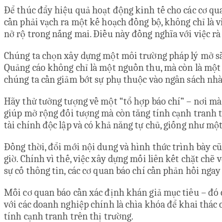
Để thúc đẩy hiệu quả hoạt động kinh tế cho các cơ qua
cần phải vạch ra một kế hoạch đồng bộ, không chỉ là 
nở rộ trong nắng mai. Điều này đồng nghĩa với việc rà
Chúng ta chọn xây dựng một môi trường pháp lý mở sẵ
Quảng cáo không chỉ là một nguồn thu, mà còn là một n
chúng ta cần giảm bớt sự phụ thuộc vào ngân sách nhà
Hãy thử tưởng tượng về một “tổ hợp báo chí” – nơi mà 
giúp mở rộng đối tượng mà còn tăng tính cạnh tranh t
tài chính độc lập và có khả năng tự chủ, giống như m
Đồng thời, đổi mới nội dung và hình thức trình bày cũn
giờ. Chính vì thế, việc xây dựng mối liên kết chặt chẽ 
sự cố thông tin, các cơ quan báo chí cần phản hồi nga
Mỗi cơ quan báo cần xác định khán giả mục tiêu – đó c
với các doanh nghiệp chính là chìa khóa để khai thác 
tính cạnh tranh trên thị trường.