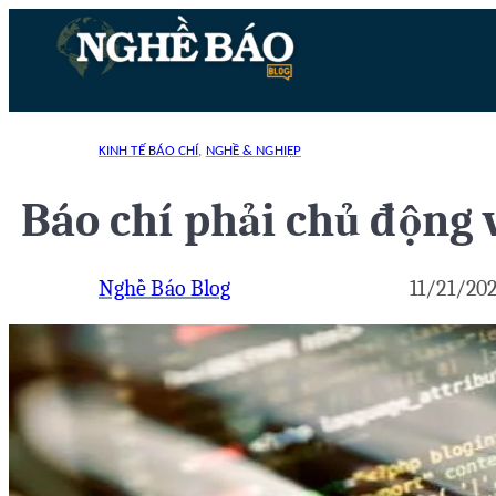
Chuyển
đến
phần
nội
dung
KINH TẾ BÁO CHÍ
, 
NGHỀ & NGHIỆP
Báo chí phải chủ động 
Nghề Báo Blog
11/21/202