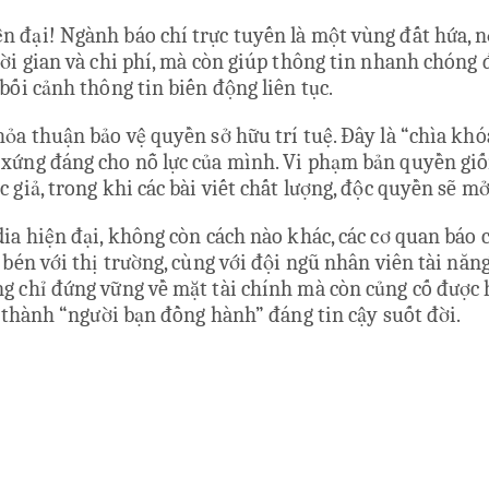
 đại! Ngành báo chí trực tuyến là một vùng đất hứa, n
ời gian và chi phí, mà còn giúp thông tin nhanh chóng 
bối cảnh thông tin biến động liên tục.
hỏa thuận bảo vệ quyền sở hữu trí tuệ. Đây là “chìa k
 xứng đáng cho nỗ lực của mình. Vi phạm bản quyền giố
 giả, trong khi các bài viết chất lượng, độc quyền sẽ m
ia hiện đại, không còn cách nào khác, các cơ quan báo 
 bén với thị trường, cùng với đội ngũ nhân viên tài năn
ng chỉ đứng vững về mặt tài chính mà còn củng cố được
ở thành “người bạn đồng hành” đáng tin cậy suốt đời.