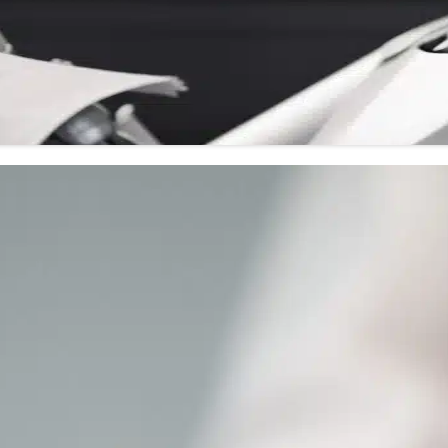
é
ứng trước một cơ hội vàng – một cơ hội…