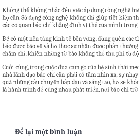
Không thể không nhắc đến việc áp dụng công nghệ hiện
họ cần. Sử dụng công nghệ không chỉ giúp tiết kiệm th
các cơ quan báo chí khẳng định vị thế của mình trong 
Để có một nền tảng kinh tế bền vững, đừng quên các t
báo được bảo vệ và họ thực sự nhận được phần thưởng
chăm chỉ, khiến những tờ báo không thể thu phí từ độc
Cuối cùng, trong cuộc đua cam go của hệ sinh thái med
nhà lãnh đạo báo chí cần phải có tầm nhìn xa, sự nhạy
quả những câu chuyện hấp dẫn và sáng tạo, họ sẽ khô
là hành trình để cùng nhau phát triển, nơi báo chí tr
Để lại một bình luận