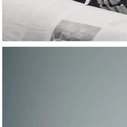
Bước lên “chuyến tàu AI” trước khi hết v
30/05/2025 12:52
Nếu bạn là một nhà báo hoặc sinh viên báo chí, bạn đang đ