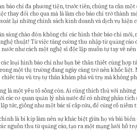
n báo chí đa phương tiện, trước tiên, chúng ta cần một
việc thay đổi cho qua mà là làm cho báo chí trở thành 
 soát lại những chính sách kinh doanh và dịch vụ hiện c
n sàng chào đón không chỉ các hình thức báo chí mới, 
ghệ thuật! Từ việc tăng cường thu nhập từ quảng cáo đ
 nước như cách một nghệ sĩ độc lập muốn tự tay vẽ nên
các loại hình báo chí như bạn bè thân thiết cùng hợp tá
rong một thị trường đang ngày càng trở nên khốc liệt.
ột chiếc tàu vũ trụ tự thân khám phá vũ trụ mà không p
g là một yếu tố sống còn. Ai cũng thích thú với những b
với các cơ quan quản lý nhà nước để có những phân tích s
y lập tức, giống như một bác sĩ cấp cứu, để củng cố niề
hính là bí kíp làm nên sự khác biệt giữa họ và bãi biển
các nguồn thu từ quảng cáo, tạo ra một mạng lưới hỗ trợ