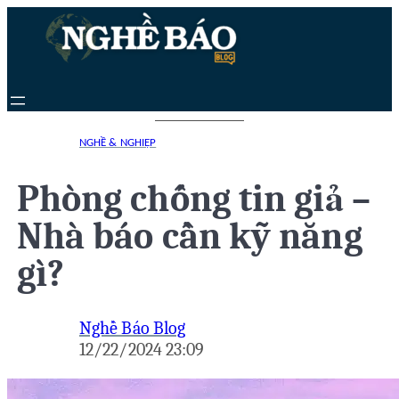
Chuyển
đến
phần
nội
dung
NGHỀ & NGHIỆP
Phòng chống tin giả –
Nhà báo cần kỹ năng
gì?
Nghề Báo Blog
12/22/2024 23:09