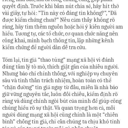
quyết định. Trước khi bấm nút chia sẻ, hãy hít thở
vài giây, tự hỏi: “Tin này có đáng tin không?”, “Đã
được kiểm chứng chưa?” Nếu cảm thấy không rõ
ràng, hãy tìm thêm nguồn hoặc hỏi ý kiến người am
hiểu. Tương tự, các tổ chức, cơ quan chức năng nên
công khai, minh bạch thông tin, lập những kênh
kiểm chứng để người dân dễ tra cứu.
Tóm lại, tin giả “thao túng” mạng xã hội vì đánh
đúng tâm lý tò mò, thích giật gân của nhiều người.
Nhưng báo chí chính thống, với nghiệp vụ chuyên
sâu và tinh thần trách nhiệm, hoàn toàn có thể
“chặn đường” tin giả ngay từ đầu, miễn là nhà báo
giữ vững nguyên tắc, luôn đối chiếu, kiểm định rõ
ràng và dùng chính ngòi bút của mình để giúp công
chúng hiểu rõ sự thật. Và quan trọng hơn cả, mỗi
người dùng mạng xã hội cũng chính là một “chiến
binh” chống tin giả, chỉ cần chúng ta chịu khó tỉnh