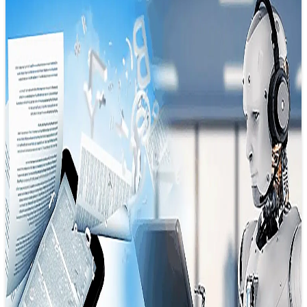
Báo chí thời chuyển đổi số: Cuộc chơi
mới, luật chơi mới
08/12/2024 20:55
Có vẻ như làm báo không còn chỉ là chuyện săn tin hay
phỏng vấn nhân vật nữa, mà là cả một cuộc…