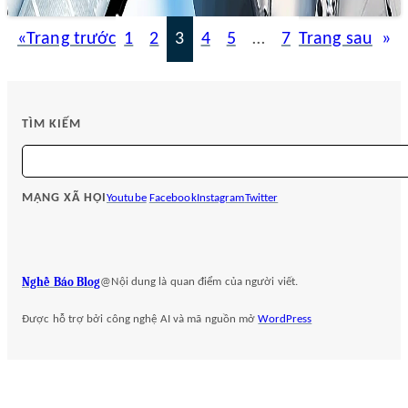
«
Trang trước
1
2
3
4
5
…
7
Trang sau
»
TÌM KIẾM
S
e
a
MẠNG XÃ HỘI
Youtube
Facebook
Instagram
Twitter
r
c
h
Nghề Báo Blog
@Nội dung là quan điểm của người viết.
Được hỗ trợ bởi công nghệ AI và mã nguồn mở
WordPress