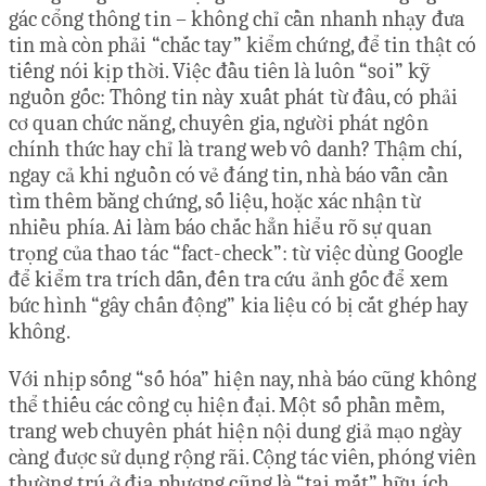
gác cổng thông tin – không chỉ cần nhanh nhạy đưa
tin mà còn phải “chắc tay” kiểm chứng, để tin thật có
tiếng nói kịp thời. Việc đầu tiên là luôn “soi” kỹ
nguồn gốc: Thông tin này xuất phát từ đâu, có phải
cơ quan chức năng, chuyên gia, người phát ngôn
chính thức hay chỉ là trang web vô danh? Thậm chí,
ngay cả khi nguồn có vẻ đáng tin, nhà báo vẫn cần
tìm thêm bằng chứng, số liệu, hoặc xác nhận từ
nhiều phía. Ai làm báo chắc hẳn hiểu rõ sự quan
trọng của thao tác “fact-check”: từ việc dùng Google
để kiểm tra trích dẫn, đến tra cứu ảnh gốc để xem
bức hình “gây chấn động” kia liệu có bị cắt ghép hay
không.
Với nhịp sống “số hóa” hiện nay, nhà báo cũng không
thể thiếu các công cụ hiện đại. Một số phần mềm,
trang web chuyên phát hiện nội dung giả mạo ngày
càng được sử dụng rộng rãi. Cộng tác viên, phóng viên
thường trú ở địa phương cũng là “tai mắt” hữu ích,