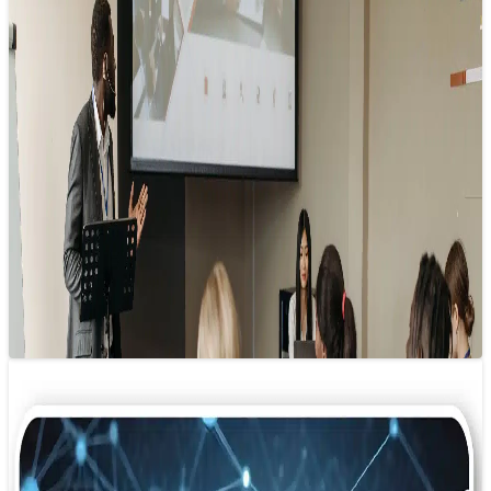
“Truyền thông tổ chức” tạo sức bật cho
doanh nghiệp
09/12/2024 23:29
Nếu coi doanh nghiệp là một “cỗ máy khổng lồ”, thì truyền
thông tổ chức chính là dòng chảy dầu nhớt mượt mà,…