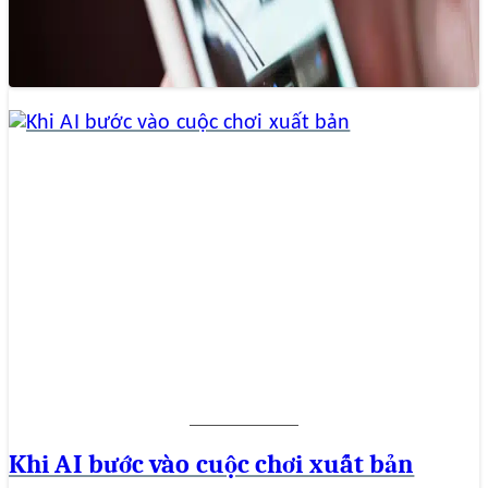
đã và đang trải qua những biến đổi đáng kể, tạo…
Khi AI bước vào cuộc chơi xuất bản