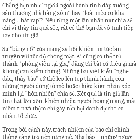
Chẳng hạn như “người ngoài hành tinh đáp xuống
sân thượng nhà hàng xóm” hay “loài mèo có khả
năng… hát rap”? Nếu từng một lần nhấn nút chia sẻ
chỉ vì thấy tin quá sốc, rất có thể bạn đã vô tình tiếp
tay cho tin giả.
Sự “bùng nổ” của mạng xã hội khiến tin tức lan
truyền với tốc độ chóng mặt. Ai cũng có thể trở
thành “phóng viên tại gia,” đăng tải bất cứ điều gì mà
không cần kiểm chứng. Những bài viết kiểu “nghe
đâu, thấy bảo” cứ thế leo lên top thịnh hành, còn
những người dùng tò mò hoặc thiếu kiên nhẫn xác
minh lại “hồn nhiên” chia sẻ. Kết quả là tin giả lẫn
tin thật lộn xộn, khiến nhiều người hoang mang, mất
niềm tin và thậm chí gây tổn hại danh dự cho cá
nhân, tổ chức.
Trong bối cảnh này, trách nhiệm của báo chí chính
thống càng trở nên nặng nề. Nhà báo – những người