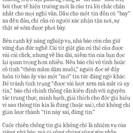
bởi thực tế hiện trường mới là câu trả lời chắc chắn
nhất cho mọi nghi vấn. Dẫu cho một tin đồn có “bay”
xa đến đâu, chỉ cần có người xác nhận tận nơi, sự
thật sẽ sớm được phơi bày.
Bên cạnh kỹ năng nghiệp vụ, nhà báo còn cần giữ
vững đạo đức nghề. Cái tít giật gân có thể câu được
vài cái click, nhưng về lâu dài, niềm tin của bạn đọc
lại quan trọng hơn nhiều. Nếu báo chí vô tình hoặc
cố tình “thêm mắm dặm muối,” người đọc sẽ đẩy
luôn tờ báo ấy vào một “mớ” tin tức đáng ngờ khác.
Để tránh tình trạng “được vài lượt xem mà mất cả uy
tín,” báo chí chính thống cần kiên định với nguyên
tắc trung thực, minh bạch, giải thích cho độc giả hiểu
vì sao thông tin kia là đúng (hoặc sai), chứ không chỉ
giản lược thành “tin này sai, đừng tin.”
Cuộc chiến chống tin giả không chỉ là nhiệm vụ của
riêng nhà báo, mà cả công chúng cũng góp phần