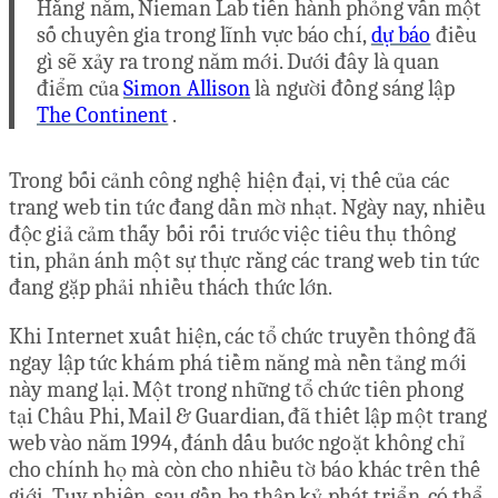
Hằng năm, Nieman Lab tiến hành phỏng vấn một
số chuyên gia trong lĩnh vực báo chí,
dự báo
điều
gì sẽ xảy ra trong năm mới. Dưới đây là quan
điểm của
Simon Allison
là người đồng sáng lập
The Continent
.
Trong bối cảnh công nghệ hiện đại, vị thế của các
trang web tin tức đang dần mờ nhạt. Ngày nay, nhiều
độc giả cảm thấy bối rối trước việc tiêu thụ thông
tin, phản ánh một sự thực rằng các trang web tin tức
đang gặp phải nhiều thách thức lớn.
Khi Internet xuất hiện, các tổ chức truyền thông đã
ngay lập tức khám phá tiềm năng mà nền tảng mới
này mang lại. Một trong những tổ chức tiên phong
tại Châu Phi, Mail & Guardian, đã thiết lập một trang
web vào năm 1994, đánh dấu bước ngoặt không chỉ
cho chính họ mà còn cho nhiều tờ báo khác trên thế
giới. Tuy nhiên, sau gần ba thập kỷ phát triển, có thể