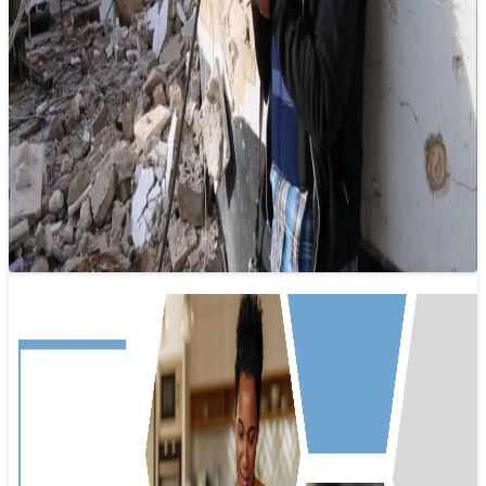
Nhà báo và những nỗi đau: không ai
đáng bị kỳ thị
17/01/2025 10:40
Mỗi nhà báo đều đối mặt với những nỗi đau tâm lý và thể
chất riêng, và không ai nên bị kỳ thị…