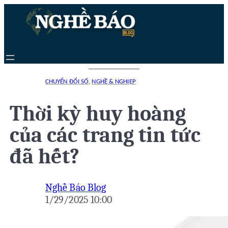
Chuyển
đến
phần
nội
dung
CHUYỂN ĐỔI SỐ
,
NGHỀ & NGHIỆP
Thời kỳ huy hoàng
của các trang tin tức
đã hết?
Nghề Báo Blog
1/29/2025 10:00