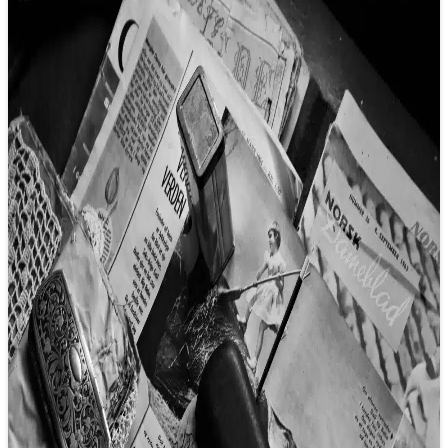
Báo chí năm 2025: Tính nhân văn thay
vì tính xác thực?
11/02/2025 14:17
Hằng năm, Nieman Lab tiến hành phỏng vấn một số
chuyên gia trong lĩnh vực báo chí, dự báo điều gì sẽ xảy ra