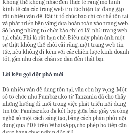
Không thể không nhắc đến thực tế rằng mô hình
kinh tế của các trang web tin tức hiện tại đang gặp
rất nhiều vấn đề. Rất ít tổ chức báo chí có thể tồn tại
và phát triển bền vững dựa hoàn toàn vào trang web.
Số lượng những tổ chức báo chí có lãi nhờ trang web
tại châu Phi là rất hạn chế. Điều này phản ánh một
sự thật không thể chối cãi rằng, một trang web tin
tức, nếu không đi kèm với các chiến lược kinh doanh
tốt, gần như chắc chắn sẽ dẫn đến thất bại.
Lời kêu gọi đột phá mới
Dù nhiều vấn đề đang tồn tại, vẫn còn hy vọng. Một
số tổ chức như Pambazuko từ Tanzania đã cho thấy
những hướng đi mới trong việc phát triển nội dung
tin tức. Pambazuko đã kết hợp giữa báo giấy và công
nghệ số một cách sáng tạo, bằng cách phân phối nội
dung qua PDF trên WhatsApp, cho phép họ tiếp cận
được hàng chục nghìn độc giả.