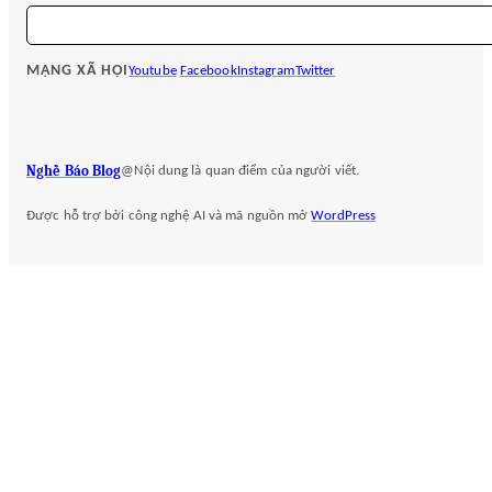
S
e
a
MẠNG XÃ HỘI
Youtube
Facebook
Instagram
Twitter
r
c
h
Nghề Báo Blog
@Nội dung là quan điểm của người viết.
Được hỗ trợ bởi công nghệ AI và mã nguồn mở
WordPress