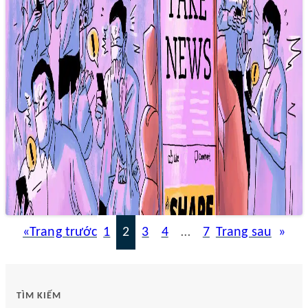
Phòng chống tin giả – Nhà báo cần kỹ
năng gì?
22/12/2024 23:09
Báo chí chính thống, với nghiệp vụ chuyên sâu và tinh thần
trách nhiệm, hoàn toàn có thể “chặn đường” tin giả
«
Trang trước
1
2
3
4
…
7
Trang sau
»
TÌM KIẾM