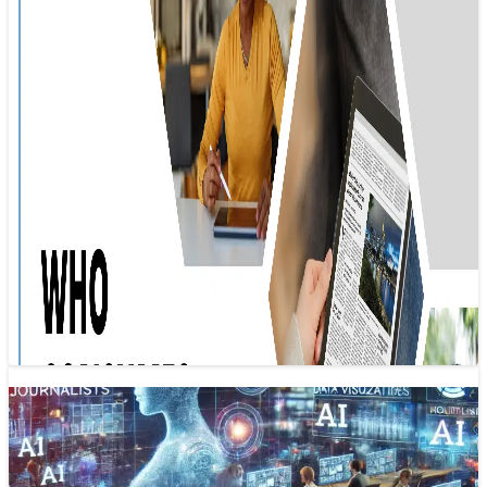
Xu hướng báo chí 2025: Sự hồi sinh của
tin tức địa phương
08/01/2025 09:49
Giữa bối cảnh thực tiễn nhiều thách thức với báo chí, một
xu hướng tích cực đã nổi lên đó là sự hồi…