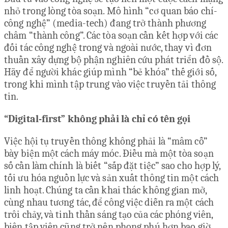
nhỏ trong lòng tòa soạn. Mô hình “cơ quan báo chí-
công nghệ” (media-tech) đang trở thành phương
châm “thành công”. Các tòa soạn cần kết hợp với các
đối tác công nghệ trong và ngoài nước, thay vì đơn
thuần xây dựng bộ phận nghiên cứu phát triển đồ sộ.
Hãy để người khác giúp mình “bẻ khóa” thế giới số,
trong khi mình tập trung vào việc truyền tải thông
tin.
“Digital-first” không phải là chỉ có tên gọi
Việc hội tụ truyền thông không phải là “mâm cỗ”
bày biện một cách máy móc. Điều mà một tòa soạn
số cần làm chính là biết “sắp đặt tiệc” sao cho hợp lý,
tối ưu hóa nguồn lực và sản xuất thông tin một cách
linh hoạt. Chúng ta cần khai thác không gian mở,
cùng nhau tương tác, để công việc diễn ra một cách
trôi chảy, và tinh thần sáng tạo của các phóng viên,
biên tập viên cũng trở nên phong phú hơn bao giờ