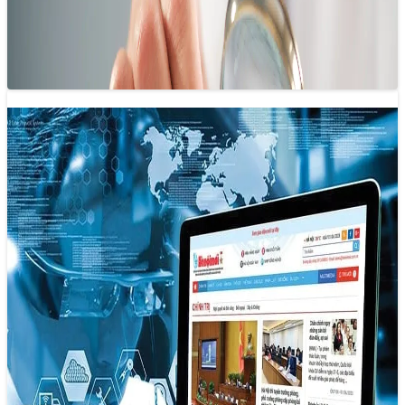
Dù báo chí khoa học đóng vai trò quan trọng, ngành báo
chí vẫn chưa thực sự đầu tư mạnh vào lĩnh vực…
AI không phải là một mối đe dọa