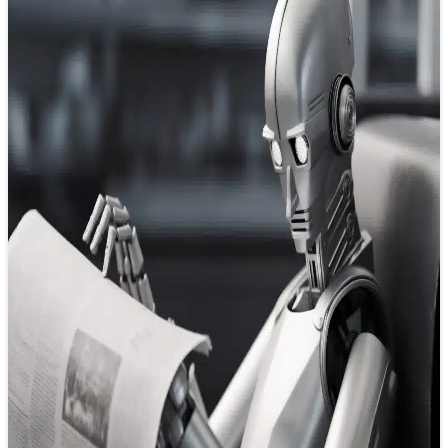
Bước lên “chuyến tàu AI” trước khi hết
vé
30/05/2025 12:52
Nếu bạn là một nhà báo hoặc sinh viên báo chí, bạn đang
đứng trước một cơ hội vàng – một cơ hội…