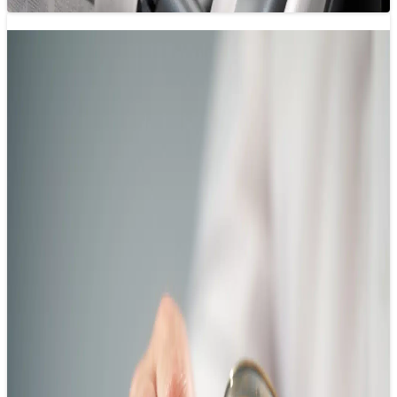
Báo chí khoa học: Từ chuyên biệt đến
thiết yếu
29/05/2025 15:18