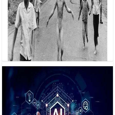
Tạm ngừng ghi nhận tác giả bức ảnh nổi
tiếng ‘Em bé Napalm’
16/05/2025 20:59
World Press Photo tạm ngừng ghi nhận tác giả bức ảnh nổi
tiếng ‘Em bé Napalm’ là của Nick Út