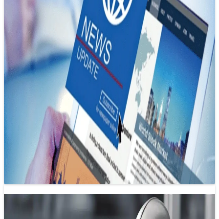
Xây dựng hệ sinh thái báo chí đa nền
tảng trong kỷ nguyên số
31/05/2025 17:36
Xây dựng hệ sinh thái báo chí nội dung đa nền tảng không
chỉ là xu hướng mà còn là nhu cầu cấp…