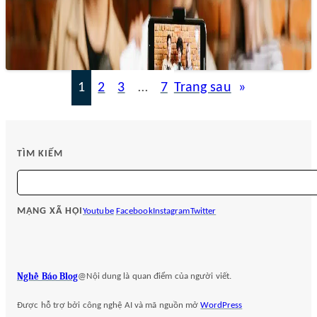
Việc sử dụng sinh viên làm cộng tác viên không chỉ giúp tòa
soạn có thêm nguồn lực để khai thác thông tin…
1
2
3
…
7
Trang sau
»
TÌM KIẾM
S
e
a
MẠNG XÃ HỘI
Youtube
Facebook
Instagram
Twitter
r
c
h
Nghề Báo Blog
@Nội dung là quan điểm của người viết.
Được hỗ trợ bởi công nghệ AI và mã nguồn mở
WordPress