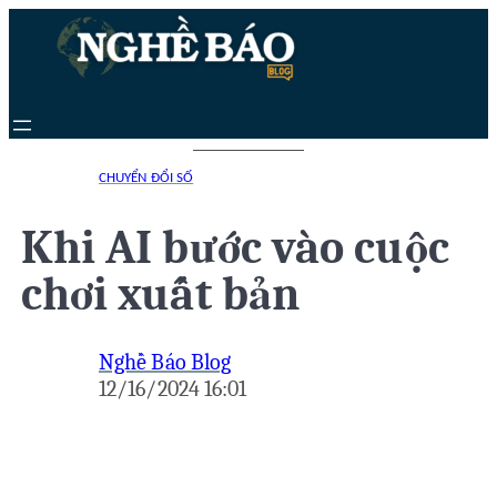
Chuyển
đến
phần
nội
dung
CHUYỂN ĐỔI SỐ
Khi AI bước vào cuộc
chơi xuất bản
Nghề Báo Blog
12/16/2024 16:01