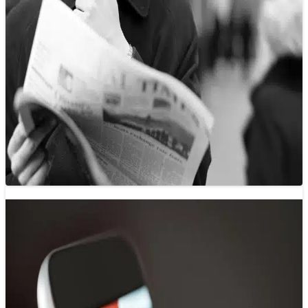
Neo giữ cảm xúc của độc giả
19/12/2024 09:06
Làm thế nào để giữ được cảm xúc của người đọc báo khi
họ đang sống giữa một thế giới mà cảm xúc…