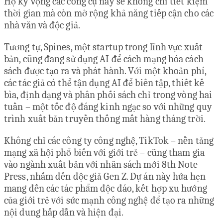
Họ kỳ vọng các công cụ này sẽ không chỉ tiết kiệm
thời gian mà còn mở rộng khả năng tiếp cận cho các
nhà văn và độc giả.
Tương tự, Spines, một startup trong lĩnh vực xuất
bản, cũng đang sử dụng AI để cách mạng hóa cách
sách được tạo ra và phát hành. Với một khoản phí,
các tác giả có thể tận dụng AI để biên tập, thiết kế
bìa, định dạng và phân phối sách chỉ trong vòng hai
tuần – một tốc độ đáng kinh ngạc so với những quy
trình xuất bản truyền thống mất hàng tháng trời.
Không chỉ các công ty công nghệ, TikTok – nền tảng
mạng xã hội phổ biến với giới trẻ – cũng tham gia
vào ngành xuất bản với nhãn sách mới 8th Note
Press, nhắm đến độc giả Gen Z. Dự án này hứa hẹn
mang đến các tác phẩm độc đáo, kết hợp xu hướng
của giới trẻ với sức mạnh công nghệ để tạo ra những
nội dung hấp dẫn và hiện đại.