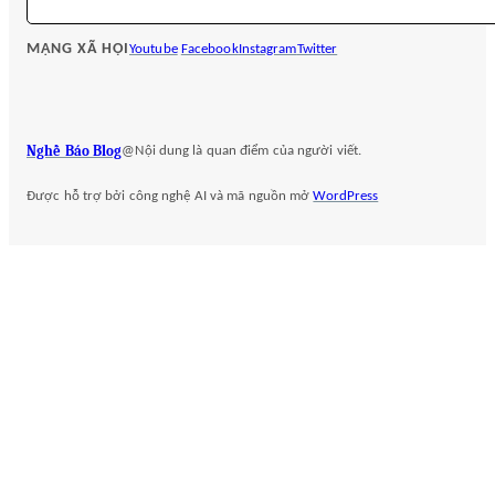
e
a
MẠNG XÃ HỘI
Youtube
Facebook
Instagram
Twitter
r
c
h
Nghề Báo Blog
@Nội dung là quan điểm của người viết.
Được hỗ trợ bởi công nghệ AI và mã nguồn mở
WordPress